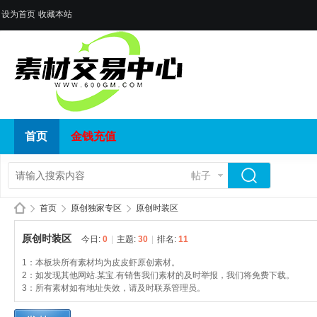
设为首页
收藏本站
首页
金钱充值
帖子
首页
原创独家专区
原创时装区
原创时装区
今日:
0
|
主题:
30
|
排名:
11
1：本板块所有素材均为皮皮虾原创素材。
传
»
›
›
2：如发现其他网站.某宝.有销售我们素材的及时举报，我们将免费下载。
3：所有素材如有地址失效，请及时联系管理员。