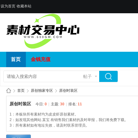
设为首页
收藏本站
首页
金钱充值
帖子
首页
原创独家专区
原创时装区
原创时装区
今日:
0
|
主题:
30
|
排名:
11
1：本板块所有素材均为皮皮虾原创素材。
传
»
›
›
2：如发现其他网站.某宝.有销售我们素材的及时举报，我们将免费下载。
3：所有素材如有地址失效，请及时联系管理员。