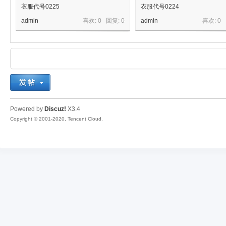
衣服代号0225
衣服代号0224
admin
喜欢: 0 回复:
0
admin
喜欢: 0
材
Powered by
Discuz!
X3.4
Copyright © 2001-2020, Tencent Cloud.
资