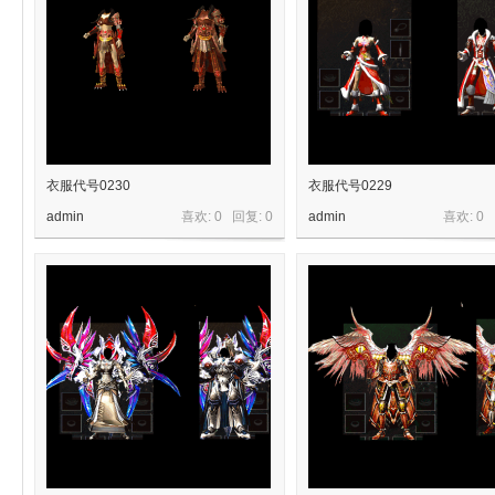
传
衣服代号0230
衣服代号0229
admin
喜欢: 0 回复:
0
admin
喜欢: 0
奇
素