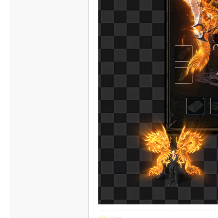
传
奇
素