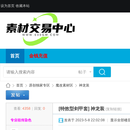
设为首页
收藏本站
首页
金钱充值
帖子
首页
原创独家专区
魔改素材区
神龙装
[特效型剑甲套]
神龙装
查看:
4358
|
回复:
0
[复制链接]
传
»
›
›
›
专业祖传染色
发表于 2023-5-8 22:02:08
|
显示全部楼