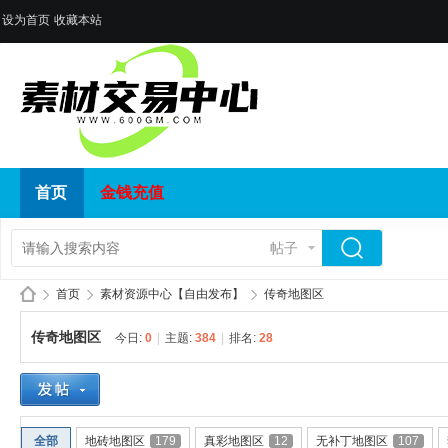
设为首页
收藏本站
首页
金钱充值
帖子
首页
素材资源中心【自由发布】
传奇地图区
传奇地图区
今日:
0
|
主题:
384
|
排名:
28
传
»
›
›
全部
地砖地图区
179
真彩地图区
12
无补丁地图区
107