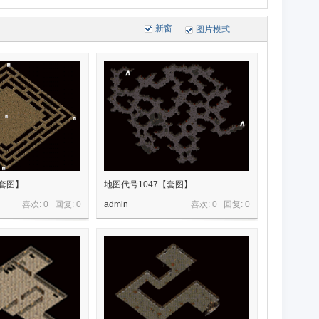
新窗
图片模式
【套图】
地图代号1047【套图】
喜欢: 0 回复:
0
admin
喜欢: 0 回复:
0