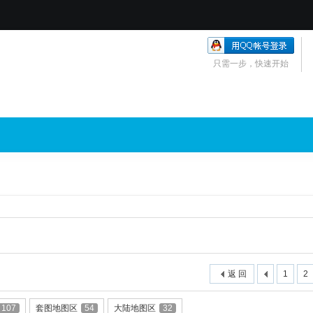
只需一步，快速开始
返 回
1
2
107
套图地图区
54
大陆地图区
32