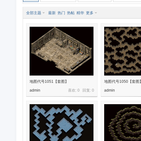
全部主题
最新
热门
热帖
精华
更多
奇
地图代号1051【套图】
地图代号1050【套图
admin
喜欢: 0 回复:
0
admin
素