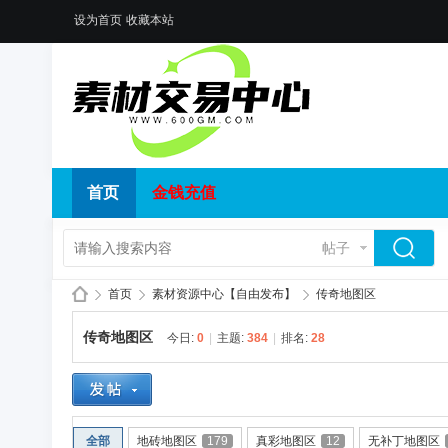
设为首页
收藏本站
首页
金钱充值
帖子
首页
素材资源中心【自由发布】
传奇地图区
传奇地图区
今日:
0
|
主题:
384
|
排名:
28
传
»
›
›
全部
地砖地图区
179
真彩地图区
12
无补丁地图区