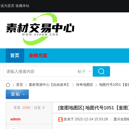
设为首页
收藏本站
首页
金钱充值
帖子
首页
素材资源中心【自由发布】
传奇地图区
地图代号1051【套
[套图地图区]
地图代号1051【套图
查看:
1056
|
回复:
0
传
»
›
›
›
admin
发表于 2022-12-24 15:53:28
|
显示全部