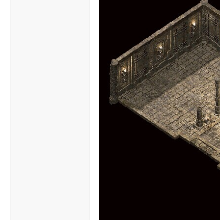
传
奇
素