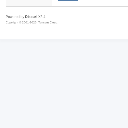
传
Powered by
Discuz!
X3.4
Copyright © 2001-2020, Tencent Cloud.
奇
素