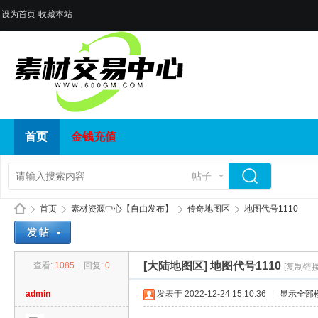
设为首页
收藏本站
首页
金钱充值
帖子
首页
素材资源中心【自由发布】
传奇地图区
地图代号1110
[大陆地图区]
地图代号1110
查看:
1085
|
回复:
0
[复制链接
传
»
›
›
›
admin
发表于 2022-12-24 15:10:36
|
显示全部