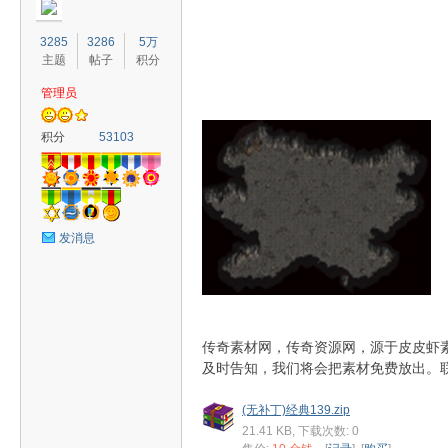
3285
3286
5万
主题
帖子
积分
管理员
奇
积分
53103
发消息
素
传奇素材网，传奇资源网，源于皮皮虾
及时告知，我们将会把素材免费放出。联系
(无补丁)经典139.zip
21.41 KB, 下载次数: 0