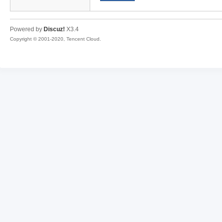
传
Powered by
Discuz!
X3.4
Copyright © 2001-2020, Tencent Cloud.
奇
素