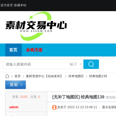
设为首页
收藏本站
首页
金钱充值
帖子
首页
素材资源中心【自由发布】
传奇地图区
经典地图139
[无补丁地图区]
经典地图139
查看:
1039
|
回复:
0
[复制链
传
»
›
›
›
admin
发表于 2022-12-23 15:48:11
|
显示全部