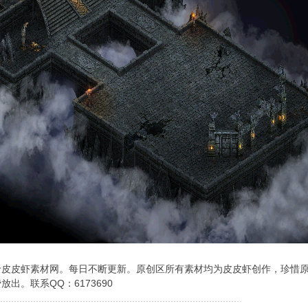
于皮皮虾素材网。每日不断更新。原创区所有素材均为皮皮虾创作，珍惜
出。联系QQ：6173690