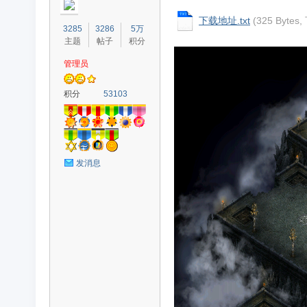
下载地址.txt
(325 Byte
3285
3286
5万
主题
帖子
积分
管理员
奇
积分
53103
发消息
素