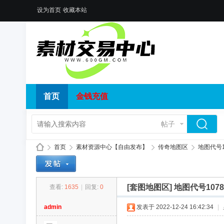
设为首页
收藏本站
首页
金钱充值
帖子
首页
素材资源中心【自由发布】
传奇地图区
地图代号1
[套图地图区]
地图代号107
查看:
1635
|
回复:
0
传
»
›
›
›
admin
发表于 2022-12-24 16:42:34
|