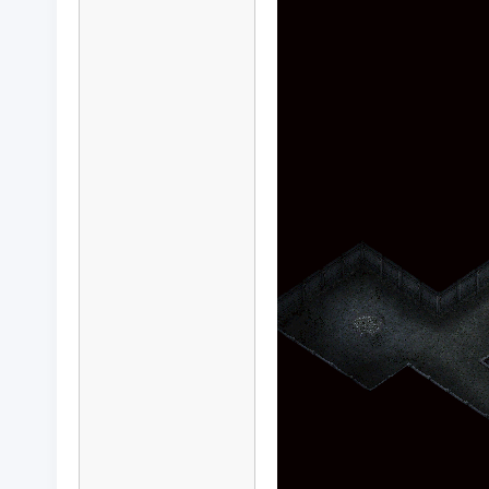
传
奇
素