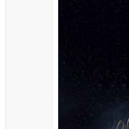
传
奇
素