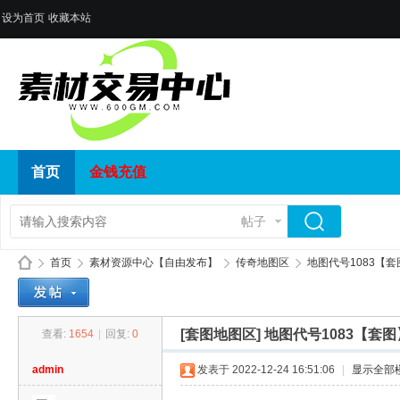
设为首页
收藏本站
首页
金钱充值
帖子
首页
素材资源中心【自由发布】
传奇地图区
地图代号1083【套
[套图地图区]
地图代号1083【套图
查看:
1654
|
回复:
0
传
»
›
›
›
admin
发表于 2022-12-24 16:51:06
|
显示全部