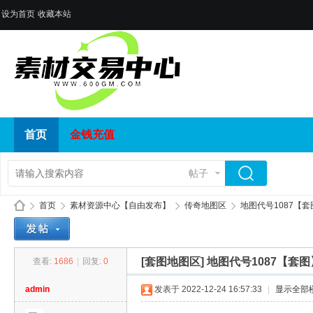
设为首页
收藏本站
首页
金钱充值
帖子
首页
素材资源中心【自由发布】
传奇地图区
地图代号1087【套
[套图地图区]
地图代号1087【套图
查看:
1686
|
回复:
0
传
»
›
›
›
admin
发表于 2022-12-24 16:57:33
|
显示全部