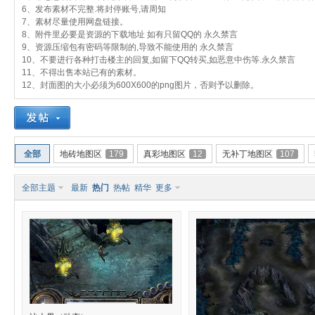
6、发布素材不完整.将封停账号,请周知
7、素材尽量使用网盘链接。
8、附件里必要是资源的下载地址 如有只留QQ的 永久禁言
9、资源压缩包有密码等限制的,导致不能使用的 永久禁言
10、不要进行各种打击楼主的回复,如留下QQ转买,如恶意中伤等.永久禁言
11、不得出售本站已有的素材。
12、封面图的大小必须为600X600的png图片，否则予以删除。
奇
全部
地砖地图区
179
真彩地图区
12
无补丁地图区
107
全部主题
最新
热门
热帖
精华
更多
素