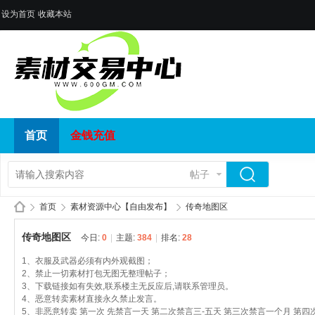
设为首页
收藏本站
首页
金钱充值
帖子
首页
素材资源中心【自由发布】
传奇地图区
传奇地图区
今日:
0
|
主题:
384
|
排名:
28
1、衣服及武器必须有内外观截图；
传
»
›
›
2、禁止一切素材打包无图无整理帖子；
3、下载链接如有失效,联系楼主无反应后,请联系管理员。
4、恶意转卖素材直接永久禁止发言。
5、非恶意转卖 第一次 先禁言一天 第二次禁言三-五天 第三次禁言一个月 第四